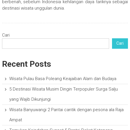
berbenah, sebelum Indonesia kehilangan daya tariknya sebagai
destinasi wisata unggulan dunia.
Cari
Cari
Recent Posts
Wisata Pulau Basa Poleang Keajaiban Alam dan Budaya
5 Destinasi Wisata Musim Dingin Terpopuler Surga Salju
yang Wajib Dikunjungi
Wisata Banyuwangi 2 Pantai cantik dengan pesona ala Raja
Ampat