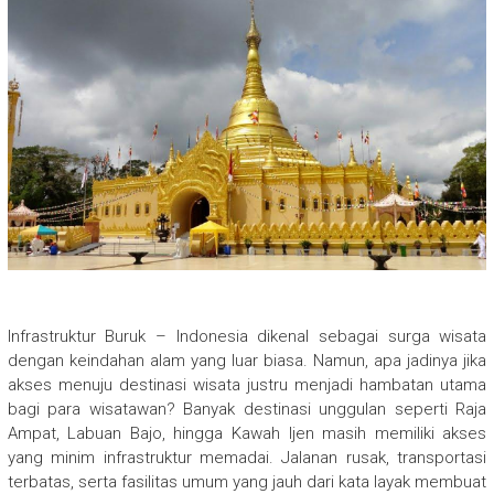
Infrastruktur Buruk – Indonesia dikenal sebagai surga wisata
dengan keindahan alam yang luar biasa. Namun, apa jadinya jika
akses menuju destinasi wisata justru menjadi hambatan utama
bagi para wisatawan? Banyak destinasi unggulan seperti Raja
Ampat, Labuan Bajo, hingga Kawah Ijen masih memiliki akses
yang minim infrastruktur memadai. Jalanan rusak, transportasi
terbatas, serta fasilitas umum yang jauh dari kata layak membuat