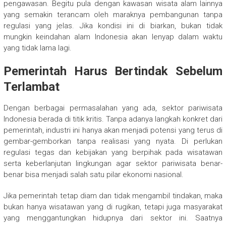
pengawasan. Begitu pula dengan kawasan wisata alam lainnya
yang semakin terancam oleh maraknya pembangunan tanpa
regulasi yang jelas. Jika kondisi ini di biarkan, bukan tidak
mungkin keindahan alam Indonesia akan lenyap dalam waktu
yang tidak lama lagi.
Pemerintah Harus Bertindak Sebelum
Terlambat
Dengan berbagai permasalahan yang ada, sektor pariwisata
Indonesia berada di titik kritis. Tanpa adanya langkah konkret dari
pemerintah, industri ini hanya akan menjadi potensi yang terus di
gembar-gemborkan tanpa realisasi yang nyata. Di perlukan
regulasi tegas dan kebijakan yang berpihak pada wisatawan
serta keberlanjutan lingkungan agar sektor pariwisata benar-
benar bisa menjadi salah satu pilar ekonomi nasional.
Jika pemerintah tetap diam dan tidak mengambil tindakan, maka
bukan hanya wisatawan yang di rugikan, tetapi juga masyarakat
yang menggantungkan hidupnya dari sektor ini. Saatnya