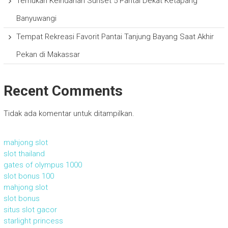
Temukan Keindahan Sunset 5 Pantai Dekat Ketapang
Banyuwangi
Tempat Rekreasi Favorit Pantai Tanjung Bayang Saat Akhir
Pekan di Makassar
Recent Comments
Tidak ada komentar untuk ditampilkan.
mahjong slot
slot thailand
gates of olympus 1000
slot bonus 100
mahjong slot
slot bonus
situs slot gacor
starlight princess