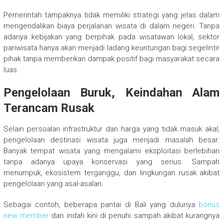
Pemerintah tampaknya tidak memiliki strategi yang jelas dalam
mengendalikan biaya perjalanan wisata di dalam negeri. Tanpa
adanya kebijakan yang berpihak pada wisatawan lokal, sektor
pariwisata hanya akan menjadi ladang keuntungan bagi segelintir
pihak tanpa memberikan dampak positif bagi masyarakat secara
luas.
Pengelolaan Buruk, Keindahan Alam
Terancam Rusak
Selain persoalan infrastruktur dan harga yang tidak masuk akal,
pengelolaan destinasi wisata juga menjadi masalah besar.
Banyak tempat wisata yang mengalami eksploitasi berlebihan
tanpa adanya upaya konservasi yang serius. Sampah
menumpuk, ekosistem terganggu, dan lingkungan rusak akibat
pengelolaan yang asal-asalan.
Sebagai contoh, beberapa pantai di Bali yang dulunya
bonus
new member
dan indah kini di penuhi sampah akibat kurangnya