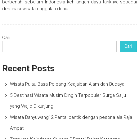
berbenah, sebelum Indonesia kehilangan daya tariknya sebagai
destinasi wisata unggulan dunia.
Cari
Cari
Recent Posts
Wisata Pulau Basa Poleang Keajaiban Alam dan Budaya
5 Destinasi Wisata Musim Dingin Terpopuler Surga Salju
yang Wajib Dikunjungi
Wisata Banyuwangi 2 Pantai cantik dengan pesona ala Raja
Ampat