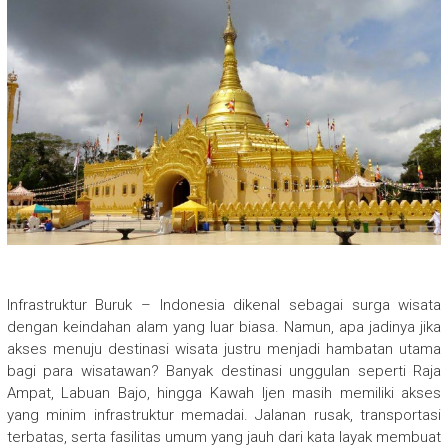
Infrastruktur Buruk – Indonesia dikenal sebagai surga wisata
dengan keindahan alam yang luar biasa. Namun, apa jadinya jika
akses menuju destinasi wisata justru menjadi hambatan utama
bagi para wisatawan? Banyak destinasi unggulan seperti Raja
Ampat, Labuan Bajo, hingga Kawah Ijen masih memiliki akses
yang minim infrastruktur memadai. Jalanan rusak, transportasi
terbatas, serta fasilitas umum yang jauh dari kata layak membuat