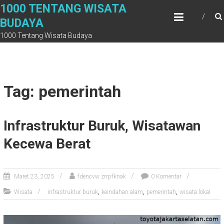
Skip
1000 TENTANG WISATA
to
BUDAYA
content
1000 Tentang Wisata Budaya
Tag: pemerintah
Infrastruktur Buruk, Wisatawan
Kecewa Berat
Maret 23, 2025
fdencvw zrrpfknak
0 Komentar
,
,
,
Wisata
infrastruktur buruk
keindahan alam
pemerintah
wisata lokal