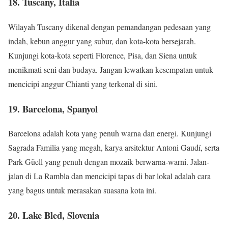
18. Tuscany, Italia
Wilayah Tuscany dikenal dengan pemandangan pedesaan yang
indah, kebun anggur yang subur, dan kota-kota bersejarah.
Kunjungi kota-kota seperti Florence, Pisa, dan Siena untuk
menikmati seni dan budaya. Jangan lewatkan kesempatan untuk
mencicipi anggur Chianti yang terkenal di sini.
19. Barcelona, Spanyol
Barcelona adalah kota yang penuh warna dan energi. Kunjungi
Sagrada Familia yang megah, karya arsitektur Antoni Gaudí, serta
Park Güell yang penuh dengan mozaik berwarna-warni. Jalan-
jalan di La Rambla dan mencicipi tapas di bar lokal adalah cara
yang bagus untuk merasakan suasana kota ini.
20. Lake Bled, Slovenia