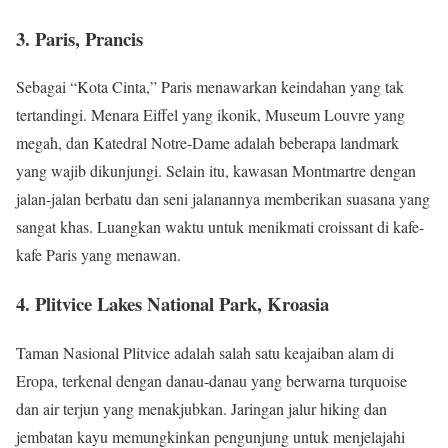
3. Paris, Prancis
Sebagai “Kota Cinta,” Paris menawarkan keindahan yang tak
tertandingi. Menara Eiffel yang ikonik, Museum Louvre yang
megah, dan Katedral Notre-Dame adalah beberapa landmark
yang wajib dikunjungi. Selain itu, kawasan Montmartre dengan
jalan-jalan berbatu dan seni jalanannya memberikan suasana yang
sangat khas. Luangkan waktu untuk menikmati croissant di kafe-
kafe Paris yang menawan.
4. Plitvice Lakes National Park, Kroasia
Taman Nasional Plitvice adalah salah satu keajaiban alam di
Eropa, terkenal dengan danau-danau yang berwarna turquoise
dan air terjun yang menakjubkan. Jaringan jalur hiking dan
jembatan kayu memungkinkan pengunjung untuk menjelajahi