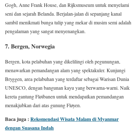
Gogh, Anne Frank House, dan Rijksmuseum untuk menyelami
seni dan sejarah Belanda. Berjalan-jalan di sepanjang kanal
sambil menikmati bunga tulip yang mekar di musim semi adalah
pengalaman yang sangat menyenangkan.
7. Bergen, Norwegia
Bergen, kota pelabuhan yang dikelilingi oleh pegunungan,
menawarkan pemandangan alam yang spektakuler. Kunjungi
Bryggen, area pelabuhan yang terdaftar sebagai Warisan Dunia
UNESCO, dengan bangunan kayu yang berwarna-warni. Naik
kereta gantung Fløibanen untuk mendapatkan pemandangan
menakjubkan dari atas gunung Fløyen.
Baca juga :
Rekomendasi Wisata Malam di Myanmar
dengan Suasana Indah