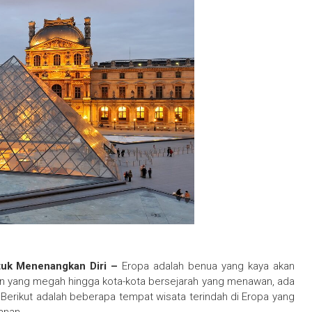
tuk Menenangkan Diri –
Eropa adalah benua yang kaya akan
an yang megah hingga kota-kota bersejarah yang menawan, ada
 Berikut adalah beberapa tempat wisata terindah di Eropa yang