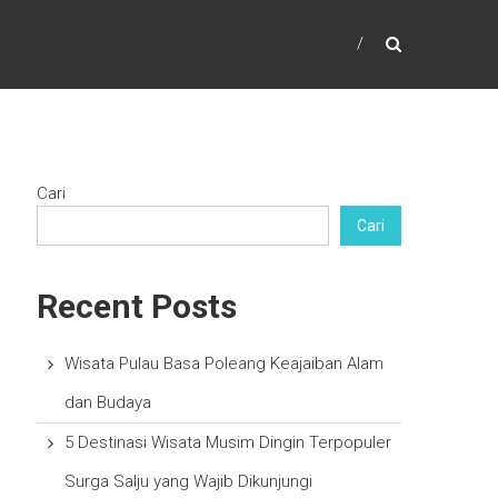
Cari
Cari
Recent Posts
Wisata Pulau Basa Poleang Keajaiban Alam
dan Budaya
5 Destinasi Wisata Musim Dingin Terpopuler
Surga Salju yang Wajib Dikunjungi