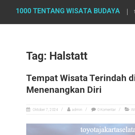
Skip
to
1000 TENTANG WISATA BUDAYA
content
Tag: Halstatt
Tempat Wisata Terindah d
Menenangkan Diri
Oktober 7, 2024
admin
0 Komentar
Wi