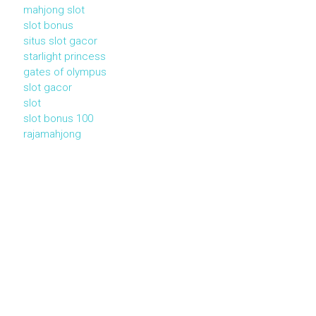
mahjong slot
slot bonus
situs slot gacor
starlight princess
gates of olympus
slot gacor
slot
slot bonus 100
rajamahjong