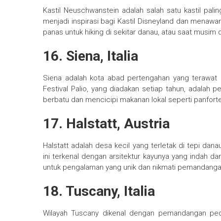
Kastil Neuschwanstein adalah salah satu kastil palin
menjadi inspirasi bagi Kastil Disneyland dan mena
panas untuk hiking di sekitar danau, atau saat musi
16. Siena, Italia
Siena adalah kota abad pertengahan yang terawat 
Festival Palio, yang diadakan setiap tahun, adalah p
berbatu dan mencicipi makanan lokal seperti panforte d
17. Halstatt, Austria
Halstatt adalah desa kecil yang terletak di tepi d
ini terkenal dengan arsitektur kayunya yang indah d
untuk pengalaman yang unik dan nikmati pemandangan
18. Tuscany, Italia
Wilayah Tuscany dikenal dengan pemandangan ped