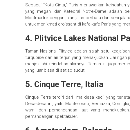
Sebagai “Kota Cinta,” Paris menawarkan keindahan ya
yang megah, dan Katedral Notre-Dame adalah bebe
Montmartre dengan jalan-jalan berbatu dan seni jal
untuk menikmati croissant di kafe-kafe Paris yang m
4. Plitvice Lakes National P
Taman Nasional Plitvice adalah salah satu keajaib
turquoise dan air terjun yang menakjubkan. Jaringan
menjelajahi keindahan alamnya. Taman ini juga me
yang luar biasa di setiap sudut.
5. Cinque Terre, Italia
Cinque Terre terdiri dari lima desa kecil yang terlet
Desa-desa ini, yaitu Monterosso, Vernazza, Corniglia
warni dan pemandangan laut yang menakjubkan. 
pemandangan spektakuler.