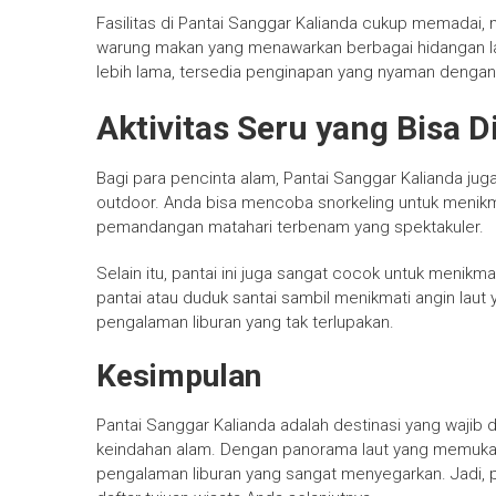
Fasilitas di Pantai Sanggar Kalianda cukup memadai, m
warung makan yang menawarkan berbagai hidangan lau
lebih lama, tersedia penginapan yang nyaman deng
Aktivitas Seru yang Bisa D
Bagi para pencinta alam, Pantai Sanggar Kalianda jug
outdoor. Anda bisa mencoba snorkeling untuk menikm
pemandangan matahari terbenam yang spektakuler.
Selain itu, pantai ini juga sangat cocok untuk menikm
pantai atau duduk santai sambil menikmati angin lau
pengalaman liburan yang tak terlupakan.
Kesimpulan
Pantai Sanggar Kalianda adalah destinasi yang wajib 
keindahan alam. Dengan panorama laut yang memukau
pengalaman liburan yang sangat menyegarkan. Jadi, 