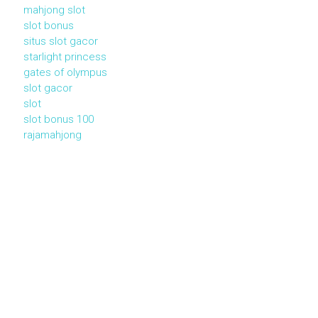
mahjong slot
slot bonus
situs slot gacor
starlight princess
gates of olympus
slot gacor
slot
slot bonus 100
rajamahjong