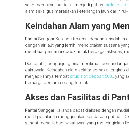
yang memukau, pantai ini menjadi pilihan
thailand slot
alam sekaligus merasakan ketenangan jauh dari hiruk-
Keindahan Alam yang Me
Pantai Sanggar Kalianda terkenal dengan keindahan a
dengan air laut yang jernih, menciptakan suasana ya
membuat pantai ini cocok untuk berbagai aktivitas, mul
Dari pantai, pengunjung bisa menikmati pemandangan
cakrawala. Keindahan alam sekitar semakin lengkap 
menjadikannya tempat
situs slot deposit 5000
yang s
berharga bersama orang tercinta.
Akses dan Fasilitas di Pan
Pantai Sanggar Kalianda dapat diakses dengan mudah d
menit perjalanan menggunakan kendaraan pribadi. Den
sangat menarik bagi wisatawan yang menginginkan li