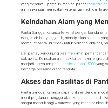
yang memukau, pantai ini menjadi pilihan
thailand slot
alam sekaligus merasakan ketenangan jauh dari hiruk-
Keindahan Alam yang Me
Pantai Sanggar Kalianda terkenal dengan keindahan a
dengan air laut yang jernih, menciptakan suasana ya
membuat pantai ini cocok untuk berbagai aktivitas, mul
Dari pantai, pengunjung bisa menikmati pemandangan
cakrawala. Keindahan alam sekitar semakin lengkap 
menjadikannya tempat
situs slot deposit 5000
yang s
berharga bersama orang tercinta.
Akses dan Fasilitas di Pan
Pantai Sanggar Kalianda dapat diakses dengan mudah d
menit perjalanan menggunakan kendaraan pribadi. Den
sangat menarik bagi wisatawan yang menginginkan li