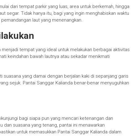
ulai dari tempat parkir yang luas, area untuk berkemah, hingga
t segar. Tidak hanya itu, bagi yang ingin menghabiskan waktu
an pemandangan laut yang menenangkan.
ilakukan
a menjadi tempat yang ideal untuk melakukan berbagai aktivitas
ati keindahan bawah lautnya atau sekadar menikmati
ati suasana yang damai dengan berjalan kaki di sepanjang garis
t yang sejuk. Pantai Sanggar Kalianda benar-benar menyuguhkan
dikunjungi bagi siapa pun yang mencari ketenangan dan
 dan suasana yang tenang, pantai ini menawarkan
pastikan untuk memasukkan Pantai Sanggar Kalianda dalam