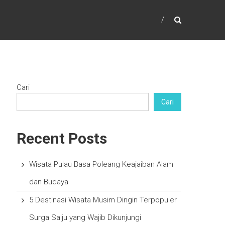
Cari
Cari
Recent Posts
Wisata Pulau Basa Poleang Keajaiban Alam
dan Budaya
5 Destinasi Wisata Musim Dingin Terpopuler
Surga Salju yang Wajib Dikunjungi