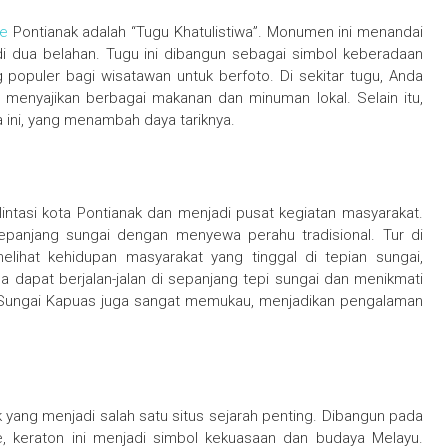
re
Pontianak adalah “Tugu Khatulistiwa”. Monumen ini menandai
di dua belahan. Tugu ini dibangun sebagai simbol keberadaan
 populer bagi wisatawan untuk berfoto. Di sekitar tugu, Anda
enyajikan berbagai makanan dan minuman lokal. Selain itu,
a ini, yang menambah daya tariknya.
lintasi kota Pontianak dan menjadi pusat kegiatan masyarakat.
panjang sungai dengan menyewa perahu tradisional. Tur di
elihat kehidupan masyarakat yang tinggal di tepian sungai,
a dapat berjalan-jalan di sepanjang tepi sungai dan menikmati
di Sungai Kapuas juga sangat memukau, menjadikan pengalaman
k yang menjadi salah satu situs sejarah penting. Dibangun pada
e, keraton ini menjadi simbol kekuasaan dan budaya Melayu.