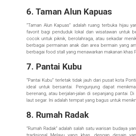
6. Taman Alun Kapuas
“Taman Alun Kapuas” adalah ruang terbuka hijau yan
favorit bagi penduduk lokal dan wisatawan untuk 
cocok untuk piknik, berolahraga, atau sekadar men
berbagai permainan anak dan area bermain yang am
berbagai food stall yang menawarkan makanan khas P
7. Pantai Kubu
“Pantai Kubu” terletak tidak jauh dari pusat kota Po
ideal untuk bersantai. Pengunjung dapat menikmat
berenang, atau berjalan-jalan di sepanjang pantai. D
laut segar. Ini adalah tempat yang bagus untuk meni
8. Rumah Radak
“Rumah Radak” adalah salah satu warisan budaya yang 
tradisional Melayu yang khas, dengan desain y