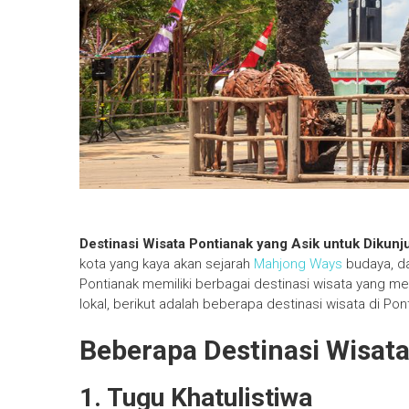
Destinasi Wisata Pontianak yang Asik untuk Dikunj
kota yang kaya akan sejarah
Mahjong Ways
budaya, da
Pontianak memiliki berbagai destinasi wisata yang men
lokal, berikut adalah beberapa destinasi wisata di Pon
Beberapa Destinasi Wisat
1. Tugu Khatulistiwa