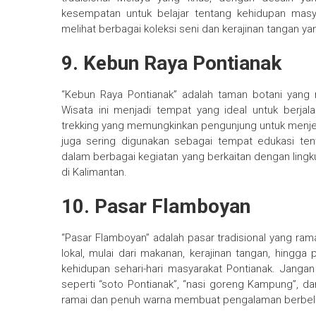
kesempatan untuk belajar tentang kehidupan masy
melihat berbagai koleksi seni dan kerajinan tangan y
9. Kebun Raya Pontianak
“Kebun Raya Pontianak” adalah taman botani yang m
Wisata ini menjadi tempat yang ideal untuk berjalan
trekking yang memungkinkan pengunjung untuk menjel
juga sering digunakan sebagai tempat edukasi tent
dalam berbagai kegiatan yang berkaitan dengan lingk
di Kalimantan.
10. Pasar Flamboyan
“Pasar Flamboyan” adalah pasar tradisional yang ram
lokal, mulai dari makanan, kerajinan tangan, hingga
kehidupan sehari-hari masyarakat Pontianak. Janga
seperti “soto Pontianak”, “nasi goreng Kampung”, d
ramai dan penuh warna membuat pengalaman berbelan