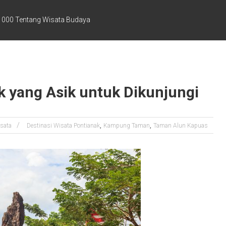
1000 Tentang Wisata Budaya
k yang Asik untuk Dikunjungi
,
,
sata
Destinasi Wisata Pontianak
Kampung Taman
Taman Alun Kapuas