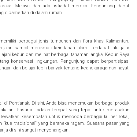
arakat Melayu dan adat istiadat mereka. Pengunjung dapat
ang dipamerkan di dalam rumah.
emiliki berbagai jenis tumbuhan dan flora khas Kalimantan.
-jalan sambil menikmati keindahan alam. Terdapat jalur-jalur
ajahi kebun dan melihat berbagai tanaman langka. Kebun Raya
ang konservasi lingkungan. Pengunjung dapat berpartisipasi
ungan dan belajar lebih banyak tentang keanekaragaman hayati
ai di Pontianak. Di sini, Anda bisa menemukan berbagai produk
 pakaian. Pasar ini adalah tempat yang tepat untuk merasakan
n lewatkan kesempatan untuk mencoba berbagai kuliner lokal,
an “kue tradisional” yang beraneka ragam. Suasana pasar yang
ja di sini sangat menyenangkan.