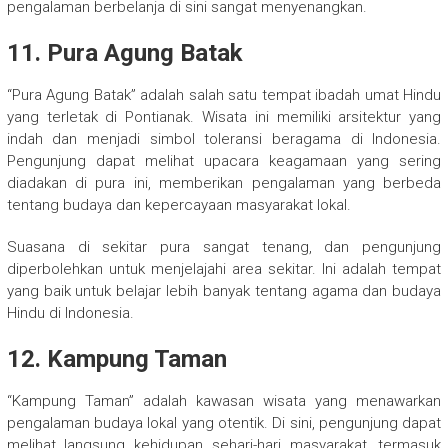
pengalaman berbelanja di sini sangat menyenangkan.
11. Pura Agung Batak
“Pura Agung Batak” adalah salah satu tempat ibadah umat Hindu
yang terletak di Pontianak. Wisata ini memiliki arsitektur yang
indah dan menjadi simbol toleransi beragama di Indonesia.
Pengunjung dapat melihat upacara keagamaan yang sering
diadakan di pura ini, memberikan pengalaman yang berbeda
tentang budaya dan kepercayaan masyarakat lokal.
Suasana di sekitar pura sangat tenang, dan pengunjung
diperbolehkan untuk menjelajahi area sekitar. Ini adalah tempat
yang baik untuk belajar lebih banyak tentang agama dan budaya
Hindu di Indonesia.
12. Kampung Taman
“Kampung Taman” adalah kawasan wisata yang menawarkan
pengalaman budaya lokal yang otentik. Di sini, pengunjung dapat
melihat langsung kehidupan sehari-hari masyarakat, termasuk