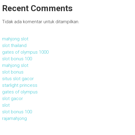
Recent Comments
Tidak ada komentar untuk ditampilkan.
mahjong slot
slot thailand
gates of olympus 1000
slot bonus 100
mahjong slot
slot bonus
situs slot gacor
starlight princess
gates of olympus
slot gacor
slot
slot bonus 100
rajamahjong