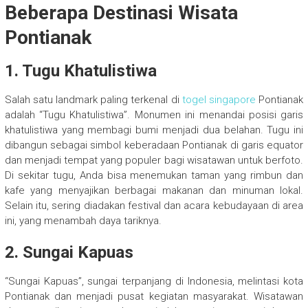
Beberapa Destinasi Wisata
Pontianak
1. Tugu Khatulistiwa
Salah satu landmark paling terkenal di
togel singapore
Pontianak
adalah “Tugu Khatulistiwa”. Monumen ini menandai posisi garis
khatulistiwa yang membagi bumi menjadi dua belahan. Tugu ini
dibangun sebagai simbol keberadaan Pontianak di garis equator
dan menjadi tempat yang populer bagi wisatawan untuk berfoto.
Di sekitar tugu, Anda bisa menemukan taman yang rimbun dan
kafe yang menyajikan berbagai makanan dan minuman lokal.
Selain itu, sering diadakan festival dan acara kebudayaan di area
ini, yang menambah daya tariknya.
2. Sungai Kapuas
“Sungai Kapuas”, sungai terpanjang di Indonesia, melintasi kota
Pontianak dan menjadi pusat kegiatan masyarakat. Wisatawan