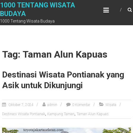
Skip
1000 TENTANG WISATA
to
BUDAYA
content
1000 Tentang Wisata Budaya
Tag: Taman Alun Kapuas
Destinasi Wisata Pontianak yang
Asik untuk Dikunjungi
Oktober 7, 2024
admin
0 Komentar
Wisata
,
,
Destinasi Wisata Pontianak
Kampung Taman
Taman Alun Kapuas