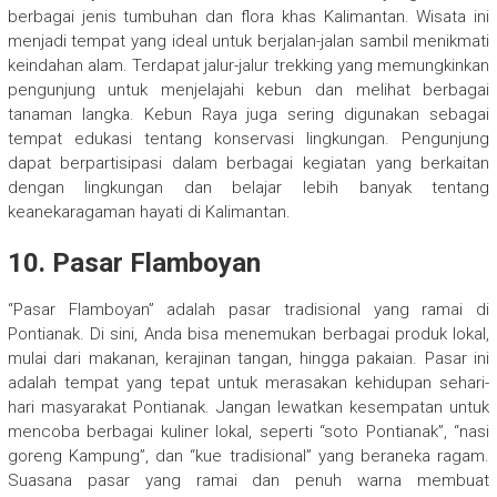
berbagai jenis tumbuhan dan flora khas Kalimantan. Wisata ini
menjadi tempat yang ideal untuk berjalan-jalan sambil menikmati
keindahan alam. Terdapat jalur-jalur trekking yang memungkinkan
pengunjung untuk menjelajahi kebun dan melihat berbagai
tanaman langka. Kebun Raya juga sering digunakan sebagai
tempat edukasi tentang konservasi lingkungan. Pengunjung
dapat berpartisipasi dalam berbagai kegiatan yang berkaitan
dengan lingkungan dan belajar lebih banyak tentang
keanekaragaman hayati di Kalimantan.
10. Pasar Flamboyan
“Pasar Flamboyan” adalah pasar tradisional yang ramai di
Pontianak. Di sini, Anda bisa menemukan berbagai produk lokal,
mulai dari makanan, kerajinan tangan, hingga pakaian. Pasar ini
adalah tempat yang tepat untuk merasakan kehidupan sehari-
hari masyarakat Pontianak. Jangan lewatkan kesempatan untuk
mencoba berbagai kuliner lokal, seperti “soto Pontianak”, “nasi
goreng Kampung”, dan “kue tradisional” yang beraneka ragam.
Suasana pasar yang ramai dan penuh warna membuat