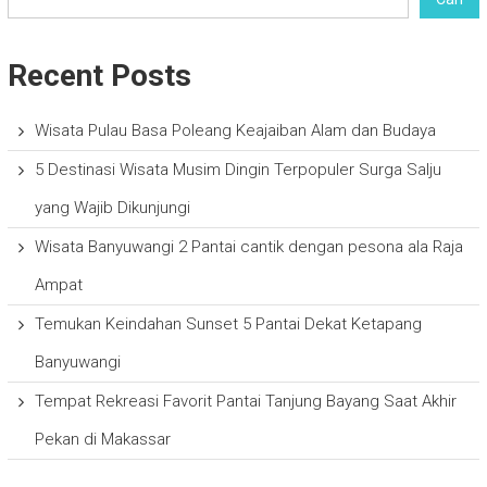
Recent Posts
Wisata Pulau Basa Poleang Keajaiban Alam dan Budaya
5 Destinasi Wisata Musim Dingin Terpopuler Surga Salju
yang Wajib Dikunjungi
Wisata Banyuwangi 2 Pantai cantik dengan pesona ala Raja
Ampat
Temukan Keindahan Sunset 5 Pantai Dekat Ketapang
Banyuwangi
Tempat Rekreasi Favorit Pantai Tanjung Bayang Saat Akhir
Pekan di Makassar