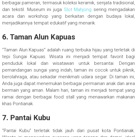
berbagai pameran, termasuk koleksi keramik, senjata tradisional,
dan tekstil. Museum ini juga
Slot Mahjong
sering mengadakan
acara dan workshop yang berkaitan dengan budaya lokal,
menjadikannya tempat edukatif yang menarik.
6. Taman Alun Kapuas
“Taman Alun Kapuas” adalah ruang terbuka hijau yang terletak di
tepi Sungai Kapuas. Wisata ini menjadi tempat favorit bagi
penduduk lokal dan wisatawan untuk bersantai. Dengan
pemandangan sungai yang indah, taman ini cocok untuk piknik,
berolahraga, atau sekadar menikmati udara segar. Di taman ini,
Anda juga dapat menemukan berbagai permainan anak dan area
bermain yang aman. Malam hari, taman ini menjadi tempat yang
ramai dengan berbagai food stall yang menawarkan makanan
khas Pontianak.
7. Pantai Kubu
“Pantai Kubu” terletak tidak jauh dari pusat kota Pontianak.