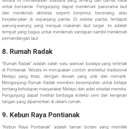
Wisata ini menawarkan suasana yang tenang dan damai, ideal
untuk bersantai. Pengunjung dapat menikmati panorama laut
dan menikmati aktivitas seperti berjemur, berenang, atau
berjalan-jalan di sepanjang pantai. Di sekitar pantai, terdapat
warung-warung yang menjual makanan laut segar. Ini adalah
tempat yang bagus untuk menikmati santapan sambil menikmati
pemandangan laut.
8. Rumah Radak
“Rumah Radak” adalah salah satu warisan budaya yang terletak
di Pontianak. Wisata ini merupakan contoh arsitektur tradisional
Melayu yang khas, dengan desain yang unik dan menarik.
Mengunjungi Rumah Radak memberi kesempatan untuk belajar
tentang kehidupan masyarakat Melayu dan adat istiadat mereka.
Pengunjung dapat melihat berbagai koleksi seni dan kerajinan
tangan yang dipamerkan di dalam rumah.
9. Kebun Raya Pontianak
“Kebun Raya Pontianak” adalah taman botani yang memiliki