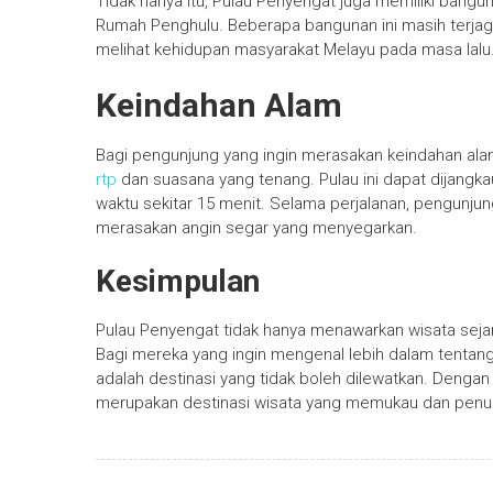
Tidak hanya itu, Pulau Penyengat juga memiliki bangu
Rumah Penghulu. Beberapa bangunan ini masih terj
melihat kehidupan masyarakat Melayu pada masa lalu
Keindahan Alam
Bagi pengunjung yang ingin merasakan keindahan ala
rtp
dan suasana yang tenang. Pulau ini dapat dijangk
waktu sekitar 15 menit. Selama perjalanan, pengunj
merasakan angin segar yang menyegarkan.
Kesimpulan
Pulau Penyengat tidak hanya menawarkan wisata sejar
Bagi mereka yang ingin mengenal lebih dalam tentan
adalah destinasi yang tidak boleh dilewatkan. Denga
merupakan destinasi wisata yang memukau dan penu