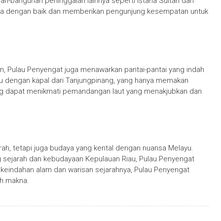
nan-bangunan peninggalan lainnya seperti Istana Sultan dan
aga dengan baik dan memberikan pengunjung kesempatan untuk
.
m, Pulau Penyengat juga menawarkan pantai-pantai yang indah
au dengan kapal dari Tanjungpinang, yang hanya memakan
ung dapat menikmati pemandangan laut yang menakjubkan dan
ah, tetapi juga budaya yang kental dengan nuansa Melayu.
g sejarah dan kebudayaan Kepulauan Riau, Pulau Penyengat
n keindahan alam dan warisan sejarahnya, Pulau Penyengat
h makna.