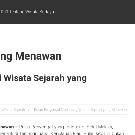
1000 Tentang Wisata Budaya
yang Menawan
 Wisata Sejarah yang
,
Wisata Sejarah
Pulau Penyengat Destinasi
Wisata Sejarah yang Menawan
enawan
– Pulau Penyengat yang terletak di Selat Malaka,
narik di Tanjungpinang, Kepulauan Riau. Pulau kecil ini bukan