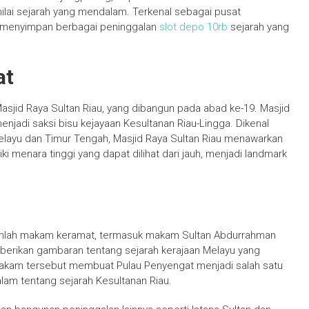
 nilai sejarah yang mendalam. Terkenal sebagai pusat
t menyimpan berbagai peninggalan
slot depo 10rb
sejarah yang
at
asjid Raya Sultan Riau, yang dibangun pada abad ke-19. Masjid
njadi saksi bisu kejayaan Kesultanan Riau-Lingga. Dikenal
layu dan Timur Tengah, Masjid Raya Sultan Riau menawarkan
ki menara tinggi yang dapat dilihat dari jauh, menjadi landmark
jumlah makam keramat, termasuk makam Sultan Abdurrahman
berikan gambaran tentang sejarah kerajaan Melayu yang
makam tersebut membuat Pulau Penyengat menjadi salah satu
alam tentang sejarah Kesultanan Riau.