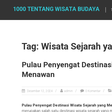
Skip
to
1000 TENTANG WISATA BUDAYA
content
Tag: Wisata Sejarah 
Pulau Penyengat Destinasi
Menawan
Desember 12, 2024
admin
0 Komentar
Pulau Penyengat Destinasi Wisata Sejarah yang M
merupakan salah satu destinasi wisata sejarah yang me