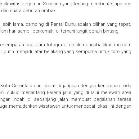
uk aktivitas berjemur. Suasana yang tenang membuat siapa pun
i dan suara deburan ombak.
lebih lama, camping di Pantai Dunu adalah pilihan yang tepat.
am hari sambil berkemah, di temani langit penuh bintang.
kesempatan bagi para fotografer untuk mengabadikan momen.
sir putih menjadi latar belakang yang sempurna untuk foto yang
at Kota Gorontalo dan dapat di jangkau dengan kendaraan roda
ni cukup menantang karena jalur yang di lalui melewati area
dangan indah di sepanjang jalan membuat perjalanan terasa
 juga memudahkan wisatawan untuk mencapai lokasi ini dengan