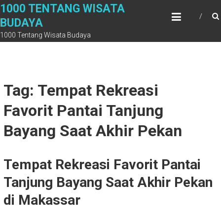
Skip
1000 TENTANG WISATA
to
BUDAYA
content
1000 Tentang Wisata Budaya
Tag: Tempat Rekreasi
Favorit Pantai Tanjung
Bayang Saat Akhir Pekan
Tempat Rekreasi Favorit Pantai
Tanjung Bayang Saat Akhir Pekan
di Makassar