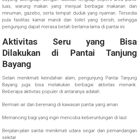
luas, warung makan yang menjual berbagai makanan dan
minuman, gazebo, serta tempat duduk yang nyaman. Tersedia
pula fasilitas kamar mandi dan toilet yang bersih, sehingga
pengunjung dapat merasa betah berlama-lama di pantai ini.
Aktivitas Seru yang Bisa
Dilakukan di Pantai Tanjung
Bayang
Selain menikmati keindahan alam, pengunjung Pantai Tanjung
Bayang juga bisa melakukan berbagai aktivitas menarik.
Beberapa aktivitas populer di antaranya adalah:
Bermain air dan berenang di kawasan pantai yang aman.
Memancing bagi yang ingin mencoba keberuntungan di laut.
Berjalan-jalan santai menikmati udara segar dan pemandangan
sekitar.