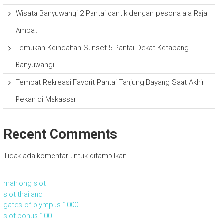
Wisata Banyuwangi 2 Pantai cantik dengan pesona ala Raja
Ampat
Temukan Keindahan Sunset 5 Pantai Dekat Ketapang
Banyuwangi
Tempat Rekreasi Favorit Pantai Tanjung Bayang Saat Akhir
Pekan di Makassar
Recent Comments
Tidak ada komentar untuk ditampilkan.
mahjong slot
slot thailand
gates of olympus 1000
slot bonus 100