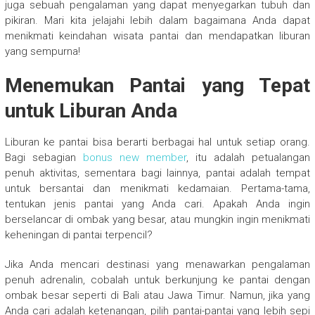
juga sebuah pengalaman yang dapat menyegarkan tubuh dan
pikiran. Mari kita jelajahi lebih dalam bagaimana Anda dapat
menikmati keindahan wisata pantai dan mendapatkan liburan
yang sempurna!
Menemukan Pantai yang Tepat
untuk Liburan Anda
Liburan ke pantai bisa berarti berbagai hal untuk setiap orang.
Bagi sebagian
bonus new member
, itu adalah petualangan
penuh aktivitas, sementara bagi lainnya, pantai adalah tempat
untuk bersantai dan menikmati kedamaian. Pertama-tama,
tentukan jenis pantai yang Anda cari. Apakah Anda ingin
berselancar di ombak yang besar, atau mungkin ingin menikmati
keheningan di pantai terpencil?
Jika Anda mencari destinasi yang menawarkan pengalaman
penuh adrenalin, cobalah untuk berkunjung ke pantai dengan
ombak besar seperti di Bali atau Jawa Timur. Namun, jika yang
Anda cari adalah ketenangan, pilih pantai-pantai yang lebih sepi