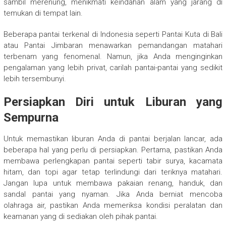
sambil merenung, menikmati keindahan alam yang jarang di
temukan di tempat lain.
Beberapa pantai terkenal di Indonesia seperti Pantai Kuta di Bali
atau Pantai Jimbaran menawarkan pemandangan matahari
terbenam yang fenomenal. Namun, jika Anda menginginkan
pengalaman yang lebih privat, carilah pantai-pantai yang sedikit
lebih tersembunyi.
Persiapkan Diri untuk Liburan yang
Sempurna
Untuk memastikan liburan Anda di pantai berjalan lancar, ada
beberapa hal yang perlu di persiapkan. Pertama, pastikan Anda
membawa perlengkapan pantai seperti tabir surya, kacamata
hitam, dan topi agar tetap terlindungi dari teriknya matahari.
Jangan lupa untuk membawa pakaian renang, handuk, dan
sandal pantai yang nyaman. Jika Anda berniat mencoba
olahraga air, pastikan Anda memeriksa kondisi peralatan dan
keamanan yang di sediakan oleh pihak pantai.