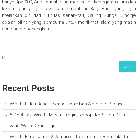
hanya Rp5.000, Anda sudah bisa merasakan kesegaran alam dan
ketenangan yang ditawarkan tempat ini. Bagi Anda yang ingin
melarikan diri dari rutinitas sehari-hari, Saung Sungai Cihonje
adalah pilihan yang sempurna untuk menikmati alam yang masih
asri dan menenangkan.
Cari
Cari
Recent Posts
Wisata Pulau Basa Poleang Keajaiban Alam dan Budaya
5 Destinasi Wisata Musim Dingin Terpopuler Surga Salju
yang Wajib Dikunjungi
Wisata Banyuwangi 2 Pantai cantik dengan pesona ala Raja