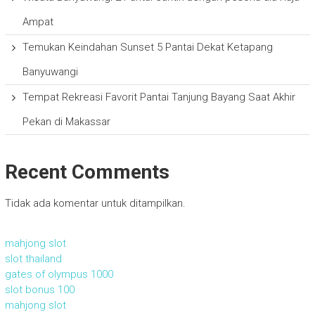
Ampat
Temukan Keindahan Sunset 5 Pantai Dekat Ketapang
Banyuwangi
Tempat Rekreasi Favorit Pantai Tanjung Bayang Saat Akhir
Pekan di Makassar
Recent Comments
Tidak ada komentar untuk ditampilkan.
mahjong slot
slot thailand
gates of olympus 1000
slot bonus 100
mahjong slot