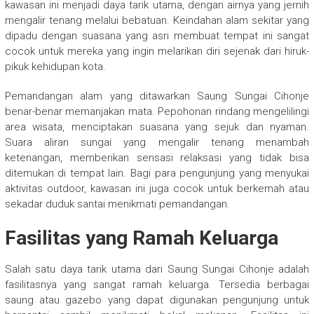
kawasan ini menjadi daya tarik utama, dengan airnya yang jernih
mengalir tenang melalui bebatuan. Keindahan alam sekitar yang
dipadu dengan suasana yang asri membuat tempat ini sangat
cocok untuk mereka yang ingin melarikan diri sejenak dari hiruk-
pikuk kehidupan kota.
Pemandangan alam yang ditawarkan Saung Sungai Cihonje
benar-benar memanjakan mata. Pepohonan rindang mengelilingi
area wisata, menciptakan suasana yang sejuk dan nyaman.
Suara aliran sungai yang mengalir tenang menambah
ketenangan, memberikan sensasi relaksasi yang tidak bisa
ditemukan di tempat lain. Bagi para pengunjung yang menyukai
aktivitas outdoor, kawasan ini juga cocok untuk berkemah atau
sekadar duduk santai menikmati pemandangan.
Fasilitas yang Ramah Keluarga
Salah satu daya tarik utama dari Saung Sungai Cihonje adalah
fasilitasnya yang sangat ramah keluarga. Tersedia berbagai
saung atau gazebo yang dapat digunakan pengunjung untuk