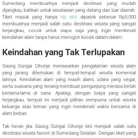
Sumedang membuatnya menjadi destinasi yang mudah
dijangkau, bahkan untuk wisatawan yang datang dari luar daerah.
Tiket masuk yang hanya
rtp slot
dipatok sebesar Rp5.000
membuatnya menjadi salah satu destinasi wisata yang sangat
terjangkau, cocok untuk siapa saja yang ingin menikmati
keindahan alam tanpa harus merogoh kocek dalam-dalam.
Keindahan yang Tak Terlupakan
Saung Sungai Cihonje menawarkan pengalaman wisata alam
yang jarang ditemukan di tempat-tempat wisata komersial
lainnya. Keindahan alam yang masih alami, udara yang segar,
serta suasana yang tenang membuat pengunjung merasa betah
berlama-lama di sana. Apalagi, dengan biaya yang sangat
terjangkau, tempat ini menjadi pilihan sempurna untuk wisata
keluarga atau teman yang ingin menikmati waktu bersama di
alam bebas.
Tak heran jika Saung Sungai Cihonje kini menjadi salah satu
destinasi wisata favorit di Sumedang Selatan. Dengan tiket yang