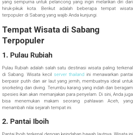
yang sempurna untuk pelancong yang ingin melarikan diri dari
hiruk-pikuk kota. Berikut adalah beberapa tempat wisata
terpopuler di Sabang yang wajib Anda kunjungi.
Tempat Wisata di Sabang
Terpopuler
1. Pulau Rubiah
Pulau Rubiah adalah salah satu destinasi wisata paling terkenal
di Sabang. Wisata kecil
server thailand
ini menawarkan pantai
berpasir putih dan air laut yang jernih, membuatnya ideal untuk
snorkeling dan diving. Terumbu karang yang indah dan beragam
spesies ikan akan memanjakan para penyelam. Di sini, Anda juga
bisa menemukan makam seorang pahlawan Aceh, yang
menambah nilai sejarah tempat ini.
2. Pantai Iboih
Pantai Iboih terkenal dengan keindahan bawah lautnya. Wisata ini