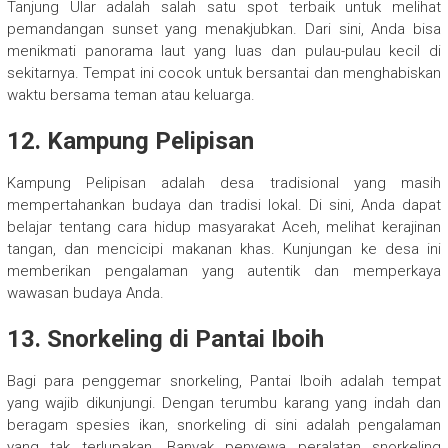
Tanjung Ular adalah salah satu spot terbaik untuk melihat
pemandangan sunset yang menakjubkan. Dari sini, Anda bisa
menikmati panorama laut yang luas dan pulau-pulau kecil di
sekitarnya. Tempat ini cocok untuk bersantai dan menghabiskan
waktu bersama teman atau keluarga.
12. Kampung Pelipisan
Kampung Pelipisan adalah desa tradisional yang masih
mempertahankan budaya dan tradisi lokal. Di sini, Anda dapat
belajar tentang cara hidup masyarakat Aceh, melihat kerajinan
tangan, dan mencicipi makanan khas. Kunjungan ke desa ini
memberikan pengalaman yang autentik dan memperkaya
wawasan budaya Anda.
13. Snorkeling di Pantai Iboih
Bagi para penggemar snorkeling, Pantai Iboih adalah tempat
yang wajib dikunjungi. Dengan terumbu karang yang indah dan
beragam spesies ikan, snorkeling di sini adalah pengalaman
yang tak terlupakan. Banyak penyewa peralatan snorkeling