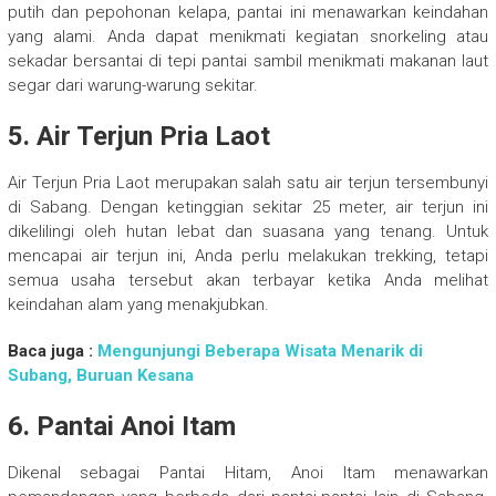
putih dan pepohonan kelapa, pantai ini menawarkan keindahan
yang alami. Anda dapat menikmati kegiatan snorkeling atau
sekadar bersantai di tepi pantai sambil menikmati makanan laut
segar dari warung-warung sekitar.
5. Air Terjun Pria Laot
Air Terjun Pria Laot merupakan salah satu air terjun tersembunyi
di Sabang. Dengan ketinggian sekitar 25 meter, air terjun ini
dikelilingi oleh hutan lebat dan suasana yang tenang. Untuk
mencapai air terjun ini, Anda perlu melakukan trekking, tetapi
semua usaha tersebut akan terbayar ketika Anda melihat
keindahan alam yang menakjubkan.
Baca juga :
Mengunjungi Beberapa Wisata Menarik di
Subang, Buruan Kesana
6. Pantai Anoi Itam
Dikenal sebagai Pantai Hitam, Anoi Itam menawarkan