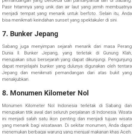
pemandangan yang berbeda dari pantai-pantai lain di Sabang.
Pasir hitamnya yang unik dan air laut yang jernih membuatnya
menjadi tempat yang menarik untuk berfoto. Selain itu, Anda
bisa menikmati keindahan sunset yang spektakuler di sini.
7. Bunker Jepang
Sabang juga menyimpan sejarah menarik dari masa Perang
Dunia II. Bunker Jepang, yang terletak di Gunung Klah,
merupakan situs bersejarah yang dapat dikunjungi. Pengunjung
dapat menjelajahi bunker yang dulunya digunakan oleh tentara
Jepang dan menikmati pemandangan dari atas bukit yang
menakjubkan.
8. Monumen Kilometer Nol
Monumen Kilometer Nol Indonesia terletak di Sabang dan
merupakan titik awal dari seluruh perjalanan di Indonesia. Wisata
ini menjadi salah satu ikon penting dan menjadi tujuan wisata
yang menarik bagi wisatawan. Di sekitar monumen, Anda dapat
menemukan berbagai warung yang menjual makanan khas Aceh.