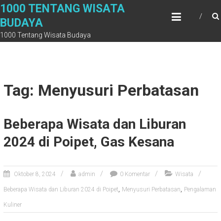
Skip
1000 TENTANG WISATA
to
BUDAYA
content
1000 Tentang Wisata Budaya
Tag: Menyusuri Perbatasan
Beberapa Wisata dan Liburan
2024 di Poipet, Gas Kesana
Oktober 8, 2024
admin
0 Komentar
Wisata
,
,
Beberapa Wisata dan Liburan 2024 di Poipet
Menyusuri Perbatasan
Pengalaman
Kuliner