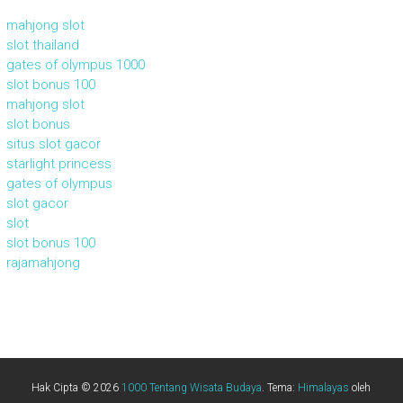
mahjong slot
slot thailand
gates of olympus 1000
slot bonus 100
mahjong slot
slot bonus
situs slot gacor
starlight princess
gates of olympus
slot gacor
slot
slot bonus 100
rajamahjong
Hak Cipta © 2026
1000 Tentang Wisata Budaya
. Tema:
Himalayas
oleh