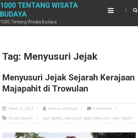
Skip
1000 TENTANG WISATA
to
BUDAYA
content
1000 Tentang Wisata Budaya
Tag: Menyusuri Jejak
Menyusuri Jejak Sejarah Kerajaan
Majapahit di Trowulan
Maret 22, 2025
fdencvw zrrpfknak
0 Komentar
,
,
Wisata Sejarah
Jejak Sejarah
Menyusuri Jejak
Menyusuri Jejak Sejarah