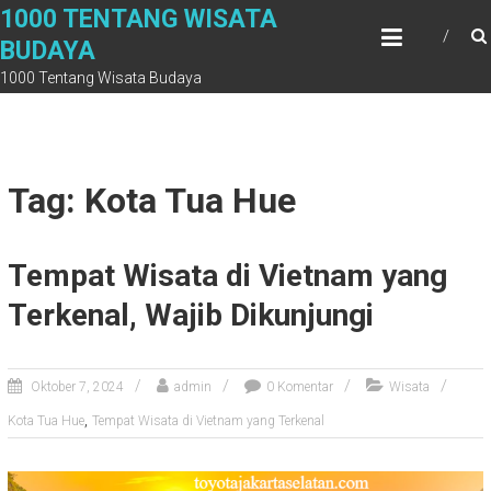
Skip
1000 TENTANG WISATA
to
BUDAYA
content
1000 Tentang Wisata Budaya
Tag: Kota Tua Hue
Tempat Wisata di Vietnam yang
Terkenal, Wajib Dikunjungi
Oktober 7, 2024
admin
0 Komentar
Wisata
,
Kota Tua Hue
Tempat Wisata di Vietnam yang Terkenal