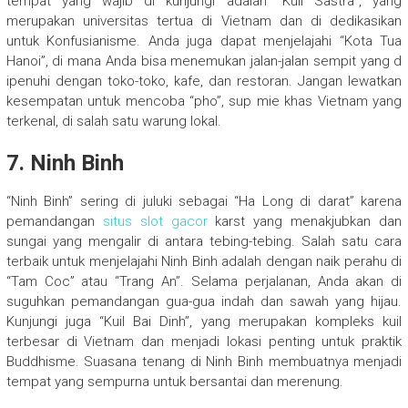
tempat yang wajib di kunjungi adalah “Kuil Sastra”, yang
merupakan universitas tertua di Vietnam dan di dedikasikan
untuk Konfusianisme. Anda juga dapat menjelajahi “Kota Tua
Hanoi”, di mana Anda bisa menemukan jalan-jalan sempit yang d
ipenuhi dengan toko-toko, kafe, dan restoran. Jangan lewatkan
kesempatan untuk mencoba “pho”, sup mie khas Vietnam yang
terkenal, di salah satu warung lokal.
7. Ninh Binh
“Ninh Binh” sering di juluki sebagai “Ha Long di darat” karena
pemandangan
situs slot gacor
karst yang menakjubkan dan
sungai yang mengalir di antara tebing-tebing. Salah satu cara
terbaik untuk menjelajahi Ninh Binh adalah dengan naik perahu di
“Tam Coc” atau “Trang An”. Selama perjalanan, Anda akan di
suguhkan pemandangan gua-gua indah dan sawah yang hijau.
Kunjungi juga “Kuil Bai Dinh”, yang merupakan kompleks kuil
terbesar di Vietnam dan menjadi lokasi penting untuk praktik
Buddhisme. Suasana tenang di Ninh Binh membuatnya menjadi
tempat yang sempurna untuk bersantai dan merenung.