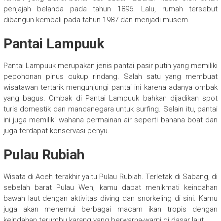
penjajah belanda pada tahun 1896. Lalu, rumah tersebut
dibangun kembali pada tahun 1987 dan menjadi musem.
Pantai Lampuuk
Pantai Lampuuk merupakan jenis pantai pasir putih yang memiliki
pepohonan pinus cukup rindang. Salah satu yang membuat
wisatawan tertarik mengunjungi pantai ini karena adanya ombak
yang bagus. Ombak di Pantai Lampuuk bahkan dijadikan spot
turis domestik dan mancanegara untuk surfing. Selain itu, pantai
ini juga memiliki wahana permainan air seperti banana boat dan
juga terdapat konservasi penyu.
Pulau Rubiah
Wisata di Aceh terakhir yaitu Pulau Rubiah. Terletak di Sabang, di
sebelah barat Pulau Weh, kamu dapat menikmati keindahan
bawah laut dengan aktivitas diving dan snorkeling di sini. Kamu
juga akan menemui berbagai macam ikan tropis dengan
keindahan terumbu karang yang berwarna-warni di dasar laut.