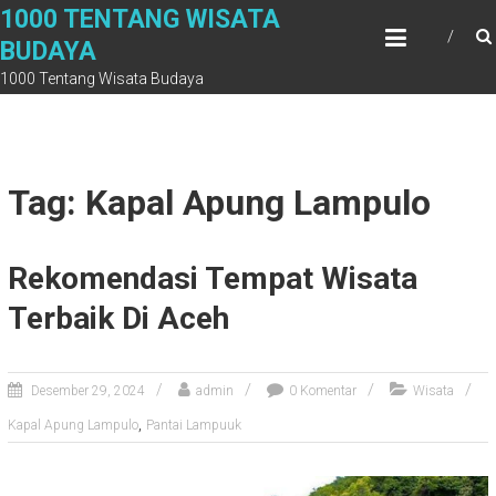
Skip
1000 TENTANG WISATA
to
BUDAYA
content
1000 Tentang Wisata Budaya
Tag: Kapal Apung Lampulo
Rekomendasi Tempat Wisata
Terbaik Di Aceh
Desember 29, 2024
admin
0 Komentar
Wisata
,
Kapal Apung Lampulo
Pantai Lampuuk