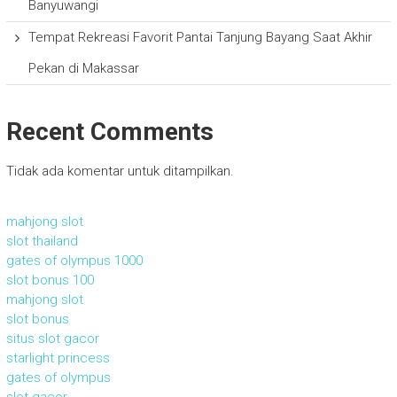
Banyuwangi
Tempat Rekreasi Favorit Pantai Tanjung Bayang Saat Akhir
Pekan di Makassar
Recent Comments
Tidak ada komentar untuk ditampilkan.
mahjong slot
slot thailand
gates of olympus 1000
slot bonus 100
mahjong slot
slot bonus
situs slot gacor
starlight princess
gates of olympus