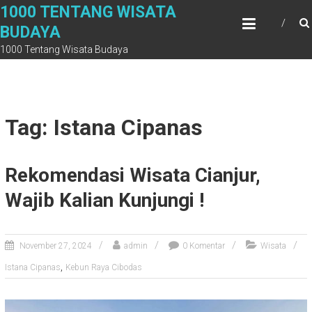
Skip
1000 TENTANG WISATA
to
BUDAYA
content
1000 Tentang Wisata Budaya
Tag: Istana Cipanas
Rekomendasi Wisata Cianjur,
Wajib Kalian Kunjungi !
November 27, 2024
admin
0 Komentar
Wisata
,
Istana Cipanas
Kebun Raya Cibodas