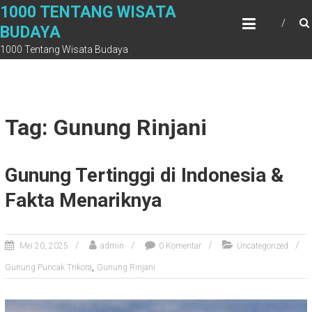
Skip
1000 TENTANG WISATA
to
BUDAYA
content
1000 Tentang Wisata Budaya
Tag: Gunung Rinjani
Gunung Tertinggi di Indonesia &
Fakta Menariknya
Mei 20, 2025
admin
0 Komentar
Uncategorized
,
Gunung Puncak Trikora
Gunung Rinjani