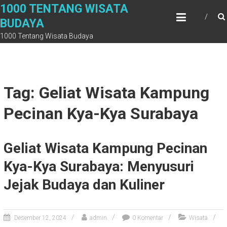
Skip
1000 TENTANG WISATA
to
BUDAYA
content
1000 Tentang Wisata Budaya
Tag: Geliat Wisata Kampung
Pecinan Kya-Kya Surabaya
Geliat Wisata Kampung Pecinan
Kya-Kya Surabaya: Menyusuri
Jejak Budaya dan Kuliner
Desember 12, 2024
admin
0 Komentar
Wisata