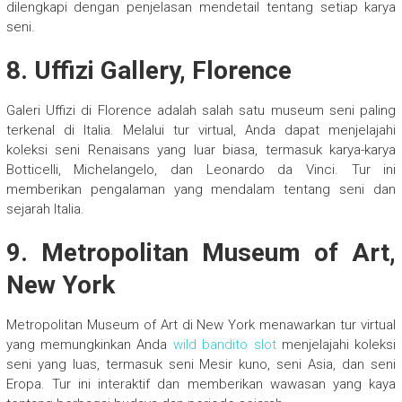
dilengkapi dengan penjelasan mendetail tentang setiap karya
seni.
8. Uffizi Gallery, Florence
Galeri Uffizi di Florence adalah salah satu museum seni paling
terkenal di Italia. Melalui tur virtual, Anda dapat menjelajahi
koleksi seni Renaisans yang luar biasa, termasuk karya-karya
Botticelli, Michelangelo, dan Leonardo da Vinci. Tur ini
memberikan pengalaman yang mendalam tentang seni dan
sejarah Italia.
9. Metropolitan Museum of Art,
New York
Metropolitan Museum of Art di New York menawarkan tur virtual
yang memungkinkan Anda
wild bandito slot
menjelajahi koleksi
seni yang luas, termasuk seni Mesir kuno, seni Asia, dan seni
Eropa. Tur ini interaktif dan memberikan wawasan yang kaya