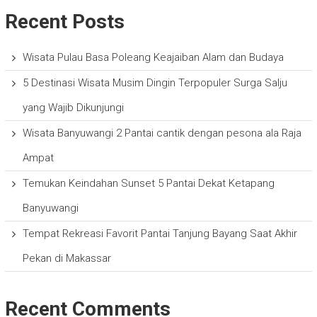
Recent Posts
Wisata Pulau Basa Poleang Keajaiban Alam dan Budaya
5 Destinasi Wisata Musim Dingin Terpopuler Surga Salju
yang Wajib Dikunjungi
Wisata Banyuwangi 2 Pantai cantik dengan pesona ala Raja
Ampat
Temukan Keindahan Sunset 5 Pantai Dekat Ketapang
Banyuwangi
Tempat Rekreasi Favorit Pantai Tanjung Bayang Saat Akhir
Pekan di Makassar
Recent Comments