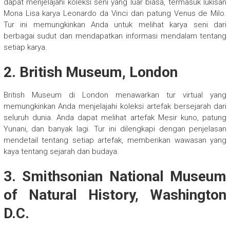
dapat menjelajahi koleksi seni yang luar biasa, termasuk lukisan
Mona Lisa karya Leonardo da Vinci dan patung Venus de Milo.
Tur ini memungkinkan Anda untuk melihat karya seni dari
berbagai sudut dan mendapatkan informasi mendalam tentang
setiap karya.
2. British Museum, London
British Museum di London menawarkan tur virtual yang
memungkinkan Anda menjelajahi koleksi artefak bersejarah dari
seluruh dunia. Anda dapat melihat artefak Mesir kuno, patung
Yunani, dan banyak lagi. Tur ini dilengkapi dengan penjelasan
mendetail tentang setiap artefak, memberikan wawasan yang
kaya tentang sejarah dan budaya.
3. Smithsonian National Museum
of Natural History, Washington
D.C.