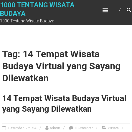
Skip
1000 TENTANG WISATA
to
BUDAYA
content
1000 Tentang Wisata Budaya
Tag: 14 Tempat Wisata
Budaya Virtual yang Sayang
Dilewatkan
14 Tempat Wisata Budaya Virtual
yang Sayang Dilewatkan
Desember 3, 2024
admin
0 Komentar
Wisata