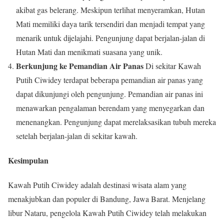
akibat gas belerang. Meskipun terlihat menyeramkan, Hutan
Mati memiliki daya tarik tersendiri dan menjadi tempat yang
menarik untuk dijelajahi. Pengunjung dapat berjalan-jalan di
Hutan Mati dan menikmati suasana yang unik.
Berkunjung ke Pemandian Air Panas
Di sekitar Kawah
Putih Ciwidey terdapat beberapa pemandian air panas yang
dapat dikunjungi oleh pengunjung. Pemandian air panas ini
menawarkan pengalaman berendam yang menyegarkan dan
menenangkan. Pengunjung dapat merelaksasikan tubuh mereka
setelah berjalan-jalan di sekitar kawah.
Kesimpulan
Kawah Putih Ciwidey adalah destinasi wisata alam yang
menakjubkan dan populer di Bandung, Jawa Barat. Menjelang
libur Nataru, pengelola Kawah Putih Ciwidey telah melakukan