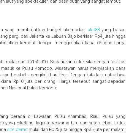
h laut yang spektakuler, dan pasir putih yang sangat lembut.
sata yang membutuhkan budget akomodasi
slot88
yang besar.
ang pergi dari Jakarta ke Labuan Bajo berkisar Rp4 juta hingga
 dilanjutkan kembali dengan menggunakan kapal dengan harga
, mulai dari Rp150.000. Sedangkan untuk vila dengan fasilitas
tuk masuk ke Pulau Komodo, wisatawan harus menyiapkan dana
akan berubah mengikuti hari libur. Dengan kata lain, untuk bisa
n dana Rp10 juta per orang. Harga tersebut sangat sepadan
man Nasional Pulau Komodo.
yang berada di kawasan Pulau Anambas, Riau. Pulau yang
s yang dikelilingi laguna berwarna biru dan hutan lebat. Untuk
dana
slot demo
mulai dari Rp25 juta hingga Rp35 juta per malam.