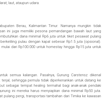
at, laut, ataupun udara.
bupaten Berau, Kalimantan Timur. Namanya mungkin tidak
san ini juga memiliki pesona pemandangan bawah laut yang
membutuhkan dana minimal Rp6 juta untuk tiket pesawat pulang
a berkeliling pulau dengan kapal sebesar Rp1.5 juta (opsional).
 mulai dari Rp100.000 untuk homestay hingga Rp15 juta untuk
 untuk semua kalangan. Pasalnya, Gunung Carstensz dikenal
terjal, sehingga pemula tidak diperkenankan untuk datang ke
but sebagai tempat healing termahal bagi anak-anak pendaki
gunung ini mereka harus menyiapkan dana minimal Rp50 juta.
t pulang pergi, transportasi tambahan dari Timika ke kawasan