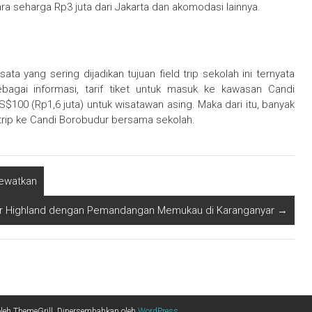
ra seharga Rp3 juta dari Jakarta dan akomodasi lainnya.
a yang sering dijadikan tujuan field trip sekolah ini ternyata
bagai informasi, tarif tiket untuk masuk ke kawasan Candi
S$100 (Rp1,6 juta) untuk wisatawan asing. Maka dari itu, banyak
 trip ke Candi Borobudur bersama sekolah.
lewatkan
cur Highland dengan Pemandangan Memukau di Karanganyar
→
leh ThemeGrill. Dipersembahkan oleh
WordPress
.