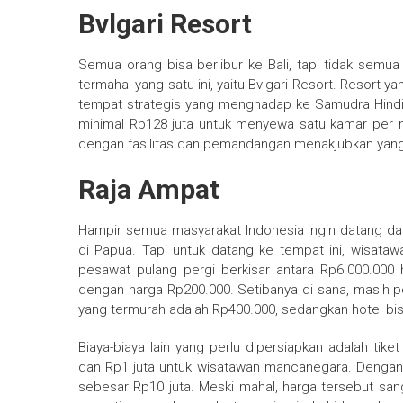
Bvlgari Resort
Semua orang bisa berlibur ke Bali, tapi tidak semu
termahal yang satu ini, yaitu Bvlgari Resort. Resort 
tempat strategis yang menghadap ke Samudra Hindia
minimal Rp128 juta untuk menyewa satu kamar per
dengan fasilitas dan pemandangan menakjubkan yang
Raja Ampat
Hampir semua masyarakat Indonesia ingin datang da
di Papua. Tapi untuk datang ke tempat ini, wisataw
pesawat pulang pergi berkisar antara Rp6.000.000 h
dengan harga Rp200.000. Setibanya di sana, masih 
yang termurah adalah Rp400.000, sedangkan hotel bisa 
Biaya-biaya lain yang perlu dipersiapkan adalah ti
dan Rp1 juta untuk wisatawan mancanegara. Dengan k
sebesar Rp10 juta. Meski mahal, harga tersebut san