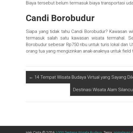
Biaya tersebut belum termasuk biaya transportasi uda
Candi Borobudur
Siapa yang tidak tahu Candi Borobudur? Kawasan wisat
termasuk salah satu kawasan wisata termahal. Se
Borobudur sebesar Rp750 ribu untuk turis lokal dan U
orang tua yang mengizinkan anak-anaknya untuk field
←
14 Tempat Wisata Budaya Virtual yang Sayang Di
Destinasi Wisata Alam Silan
Hak Cipta © 2026
1000 Tentang Wisata Budaya
. Tema:
Himalayas
o