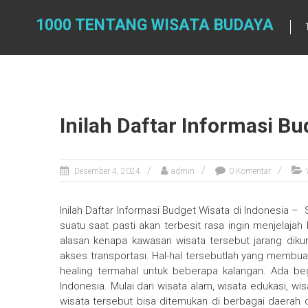
Skip
to
1000 TENTANG WISATA BUDAYA
content
Inilah Daftar Informasi Bu
Desember 4, 2024
admin
0 Komentar
Inilah Daftar Informasi Budget Wisata di Indonesia – 
suatu saat pasti akan terbesit rasa ingin menjelaja
alasan kenapa kawasan wisata tersebut jarang dikun
akses transportasi. Hal-hal tersebutlah yang membu
healing termahal untuk beberapa kalangan. Ada beg
Indonesia. Mulai dari wisata alam, wisata edukasi, w
wisata tersebut bisa ditemukan di berbagai daerah d