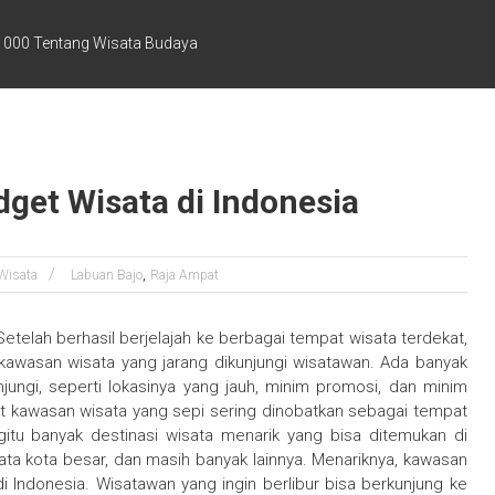
1000 Tentang Wisata Budaya
dget Wisata di Indonesia
,
Wisata
Labuan Bajo
Raja Ampat
Setelah berhasil berjelajah ke berbagai tempat wisata terdekat,
h kawasan wisata yang jarang dikunjungi wisatawan. Ada banyak
jungi, seperti lokasinya yang jauh, minim promosi, dan minim
at kawasan wisata yang sepi sering dinobatkan sebagai tempat
itu banyak destinasi wisata menarik yang bisa ditemukan di
isata kota besar, dan masih banyak lainnya. Menariknya, kawasan
i Indonesia. Wisatawan yang ingin berlibur bisa berkunjung ke