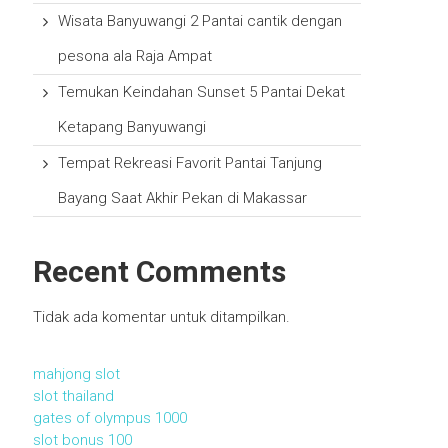
Wisata Banyuwangi 2 Pantai cantik dengan
pesona ala Raja Ampat
Temukan Keindahan Sunset 5 Pantai Dekat
Ketapang Banyuwangi
Tempat Rekreasi Favorit Pantai Tanjung
Bayang Saat Akhir Pekan di Makassar
Recent Comments
Tidak ada komentar untuk ditampilkan.
mahjong slot
slot thailand
gates of olympus 1000
slot bonus 100