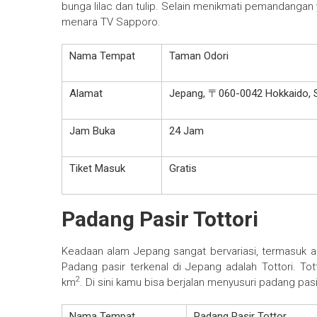
bunga lilac dan tulip. Selain menikmati pemandangan 
menara TV Sapporo.
Nama Tempat
Taman Odori
Alamat
Jepang, 〒060-0042 Hokkaido,
Jam Buka
24 Jam
Tiket Masuk
Gratis
Padang Pasir Tottori
Keadaan alam Jepang sangat bervariasi, termasuk a
Padang pasir terkenal di Jepang adalah Tottori. T
2
km
. Di sini kamu bisa berjalan menyusuri padang pasir
Nama Tempat
Padang Pasir Tottor