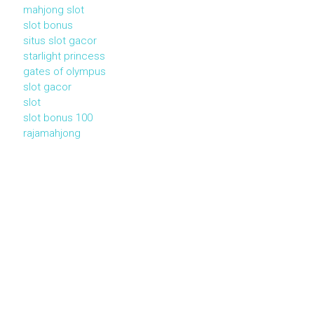
mahjong slot
slot bonus
situs slot gacor
starlight princess
gates of olympus
slot gacor
slot
slot bonus 100
rajamahjong