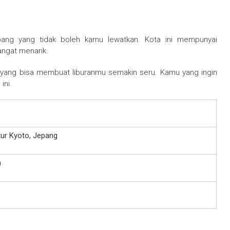
pang yang tidak boleh kamu lewatkan. Kota ini mempunyai
ngat menarik.
m yang bisa membuat liburanmu semakin seru. Kamu yang ingin
ini.
tur Kyoto, Jepang
m