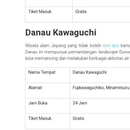
Tiket Masuk
Gratis
Danau Kawaguchi
Wisata alam Jepang yang tidak boleh
slot qris
kamu 
Danau ini mempunyai pemandangan
landscape
Gunun
bisa memancing dan melakukan berbagai aktivitas air 
Nama Tempat
Danau Kawaguchi
Alamat
Fujikawaguchiko, Minamitsuru 
Jam Buka
24 Jam
Tiket Masuk
Gratis