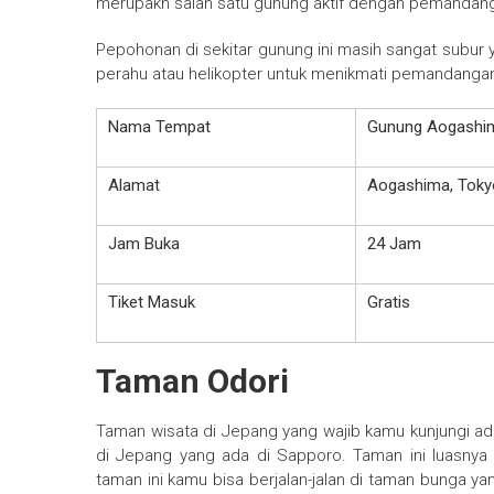
merupakn salah satu gunung aktif dengan pemandang
Pepohonan di sekitar gunung ini masih sangat subur 
perahu atau helikopter untuk menikmati pemandangan
Nama Tempat
Gunung Aogashi
Alamat
Aogashima, Toky
Jam Buka
24 Jam
Tiket Masuk
Gratis
Taman Odori
Taman wisata di Jepang yang wajib kamu kunjungi ad
di Jepang yang ada di Sapporo. Taman ini luasnya 
taman ini kamu bisa berjalan-jalan di taman bunga ya